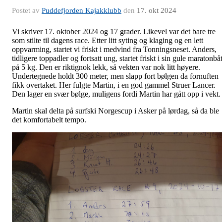
Postet av
Puddefjorden Kajakklubb
den
17. okt 2024
Vi skriver 17. oktober 2024 og 17 grader. Likevel var det bare tre
som stilte til dagens race. Etter litt syting og klaging og en lett
oppvarming, startet vi friskt i medvind fra Tonningsneset. Anders,
tidligere toppadler og fortsatt ung, startet friskt i sin gule maratonbå
på 5 kg. Den er riktignok lekk, så vekten var nok litt høyere.
Undertegnede holdt 300 meter, men slapp fort bølgen da fornuften
fikk overtaket. Her fulgte Martin, i en god gammel Struer Lancer.
Den lager en svær bølge, muligens fordi Martin har gått opp i vekt.
Martin skal delta på surfski Norgescup i Asker på lørdag, så da ble
det komfortabelt tempo.