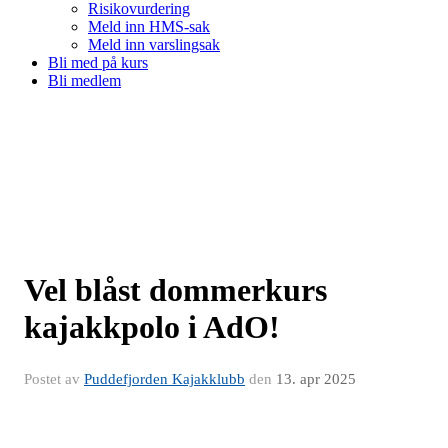
Risikovurdering
Meld inn HMS-sak
Meld inn varslingsak
Bli med på kurs
Bli medlem
Vel blåst dommerkurs
kajakkpolo i AdO!
Postet av
Puddefjorden Kajakklubb
den
13. apr 2025