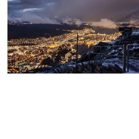
Storelungeren og arena for Lobster race. Bra sted. Forøvrig bra å g
på Ulriken også!