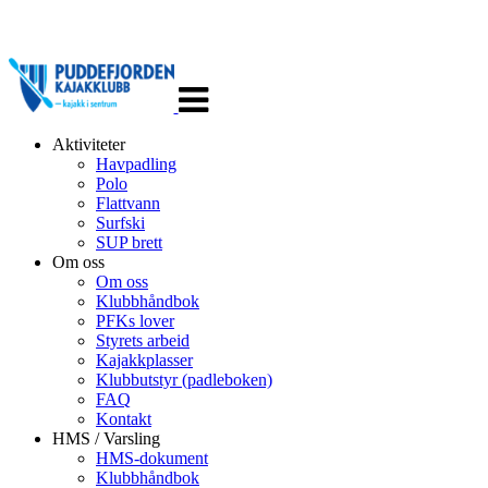
Veksle
navigasjon
Aktiviteter
Havpadling
Polo
Flattvann
Surfski
SUP brett
Om oss
Om oss
Klubbhåndbok
PFKs lover
Styrets arbeid
Kajakkplasser
Klubbutstyr (padleboken)
FAQ
Kontakt
HMS / Varsling
HMS-dokument
Klubbhåndbok