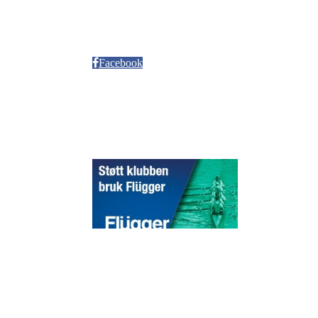
Neptun Motorbåtforening
Møllendalsveien 12
Facebook
Sponsorer
© 2020 Puddefjorden Kajakklubb.