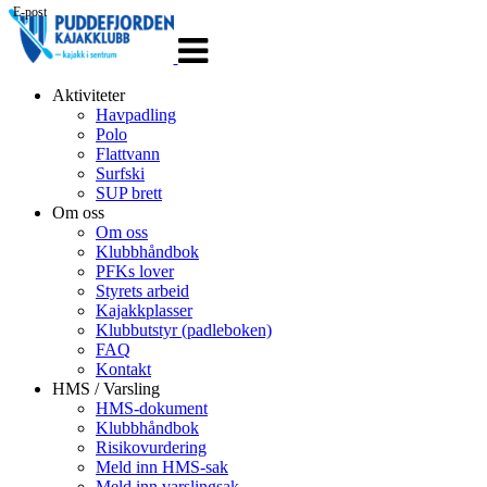
E-post
Veksle
navigasjon
Aktiviteter
Havpadling
Polo
Flattvann
Surfski
SUP brett
Om oss
Om oss
Klubbhåndbok
PFKs lover
Styrets arbeid
Kajakkplasser
Klubbutstyr (padleboken)
FAQ
Kontakt
HMS / Varsling
HMS-dokument
Klubbhåndbok
Risikovurdering
Meld inn HMS-sak
Meld inn varslingsak