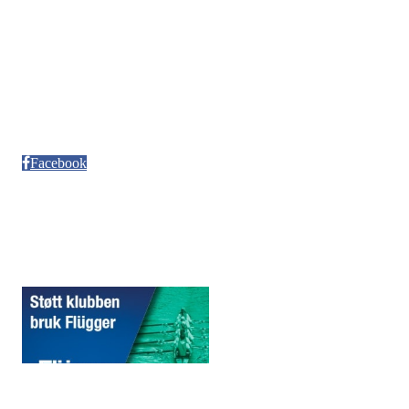
Kontonr. 3624.27.29042
Besøksadresse
Neptun Motorbåtforening
Møllendalsveien 12
Facebook
Sponsorer