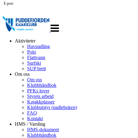
E-post
Veksle
navigasjon
Aktiviteter
Havpadling
Polo
Flattvann
Surfski
SUP brett
Om oss
Om oss
Klubbhåndbok
PFKs lover
Styrets arbeid
Kajakkplasser
Klubbutstyr (padleboken)
FAQ
Kontakt
HMS / Varsling
HMS-dokument
Klubbhåndbok