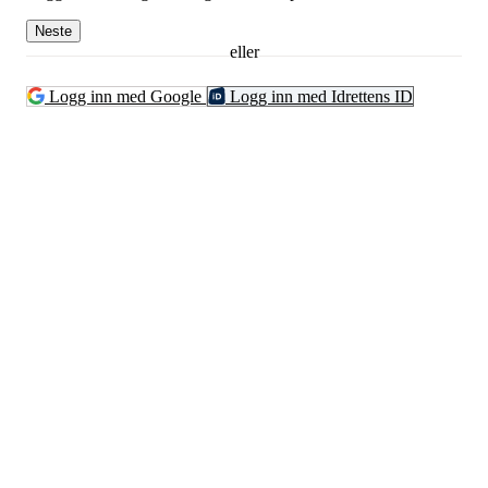
Neste
eller
Logg inn med Google
Logg inn med Idrettens ID
Kontaktinformsjon
E-post :
kontakt@pfkajakk.no
Org. nr. 992986352