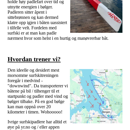
holde høy padlefart over tid og
utnytte energien i bølger.
Padleren sitter åpent i
sittebrønnen og kan dermed
klatre opp igjen i båten uassistert
i tilfelle velt. Fordelen med
surfski er at man kan padle
nærmest hvor som helst i en hurtig og manøvrerbar båt.
Hvordan trener vi?
Den ideelle og desidert mest
morsomme surfskitreningen
foregår i medvind -
"downwind". Da transporterer vi
båtene på bil / tilhenger til et
startpunkt og padler med vind og
bølger tilbake. På en god bølge
kan man oppnå over 20
kilometer i timen. Wohooooo!
Ivrige surfskipadlere har alltid et
øye på yr.no og / eller appen