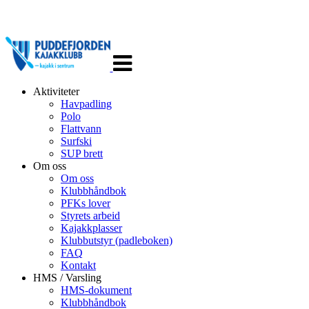
Veksle
navigasjon
Aktiviteter
Havpadling
Polo
Flattvann
Surfski
SUP brett
Om oss
Om oss
Klubbhåndbok
PFKs lover
Styrets arbeid
Kajakkplasser
Klubbutstyr (padleboken)
FAQ
Kontakt
HMS / Varsling
HMS-dokument
Klubbhåndbok