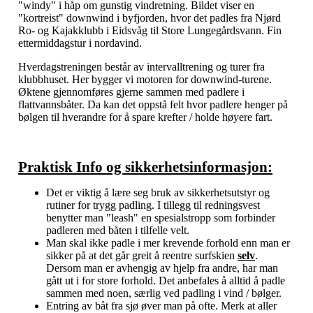
"windy" i håp om gunstig vindretning. Bildet viser en
"kortreist" downwind i byfjorden, hvor det padles fra Njørd
Ro- og Kajakklubb i Eidsvåg til Store Lungegårdsvann. Fin
ettermiddagstur i nordavind.
Hverdagstreningen består av intervalltrening og turer fra
klubbhuset. Her bygger vi motoren for downwind-turene.
Øktene gjennomføres gjerne sammen med padlere i
flattvannsbåter. Da kan det oppstå felt hvor padlere henger på
bølgen til hverandre for å spare krefter / holde høyere fart.
Praktisk Info og sikkerhetsinformasjon:
Det er viktig å lære seg bruk av sikkerhetsutstyr og
rutiner for trygg padling. I tillegg til redningsvest
benytter man "leash" en spesialstropp som forbinder
padleren med båten i tilfelle velt.
Man skal ikke padle i mer krevende forhold enn man er
sikker på at det går greit å reentre surfskien
selv
.
Dersom man er avhengig av hjelp fra andre, har man
gått ut i for store forhold. Det anbefales å alltid å padle
sammen med noen, særlig ved padling i vind / bølger.
Entring av båt fra sjø øver man på ofte. Merk at aller