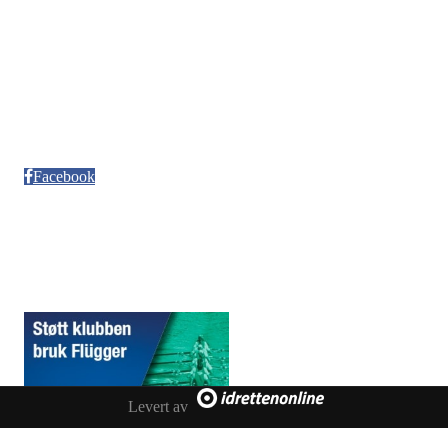
Kontonr. 3624.27.29042
Besøksadresse
Neptun Motorbåtforening
Møllendalsveien 12
Facebook
Sponsorer
Levert av