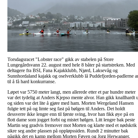
Torsdagsracet "Lobster race" gikk av stabelen på Store
Lungegårdsvann 22. august med hele 8 båter på startstreken. Med
deltagere fra BSI, Fana Kajakklubb, Njørd, Laksevåg og
Sunnhordaland kajakk og oselverklubb lå Puddefjorden-padlerne a
til å få hard konkurranse.
Løpet var 5750 meter langt, men allerede etter et par hundre meter
var det tydelig at Anders Kjepso mente alvor. Han gikk knallhardt u
og siden var det lite å gjøre med ham. Morten Wergeland Hansen
fulgte tett på og limte seg fast på bølgen til Anders. Det holdt
dessverre ikke lengre enn til første sving, hvor han fikk øye på en
flott dame som jogget forbi og mistet bølgen. Litt lengre bak peste
Martin seg gradvis fremover mot Morten og klarte med et nødskrik
sikre seg andre plassen på oppløpssiden. Rundt 2 minutter bak
pågikk det en kamp mellom Morten Føyen og Jorg Herwanger.