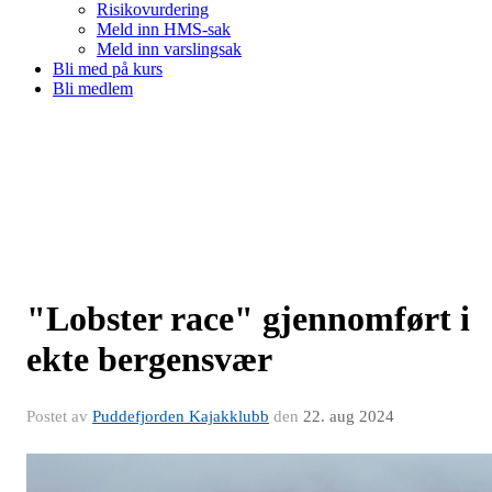
Risikovurdering
Meld inn HMS-sak
Meld inn varslingsak
Bli med på kurs
Bli medlem
"Lobster race" gjennomført i
ekte bergensvær
Postet av
Puddefjorden Kajakklubb
den
22. aug 2024