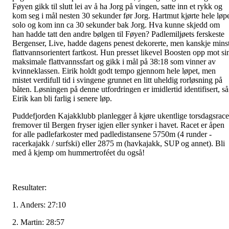
Føyen gikk til slutt lei av å ha Jorg på vingen, satte inn et rykk og
kom seg i mål nesten 30 sekunder før Jorg. Hartmut kjørte hele løp
solo og kom inn ca 30 sekunder bak Jorg. Hva kunne skjedd om
han hadde tatt den andre bølgen til Føyen? Padlemiljøets ferskeste
Bergenser, Live, hadde dagens penest dekorerte, men kanskje mins
flattvannsorientert fartkost. Hun presset likevel Boosten opp mot si
maksimale flattvannssfart og gikk i mål på 38:18 som vinner av
kvinneklassen. Eirik holdt godt tempo gjennom hele løpet, men
mistet verdifull tid i svingene grunnet en litt uheldig rorløsning på
båten. Løsningen på denne utfordringen er imidlertid identifisert, så
Eirik kan bli farlig i senere løp.
Puddefjorden Kajakklubb planlegger å kjøre ukentlige torsdagsrace
fremover til Bergen fryser igjen eller synker i havet. Racet er åpen
for alle padlefarkoster med padledistansene 5750m (4 runder -
racerkajakk / surfski) eller 2875 m (havkajakk, SUP og annet). Bli
med å kjemp om hummertroféet du også!
Resultater:
1. Anders: 27:10
2. Martin: 28:57