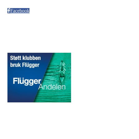
Møllendalsveien 12
Facebook
Sponsorer
© 2020 Puddefjorden Kajakklubb.