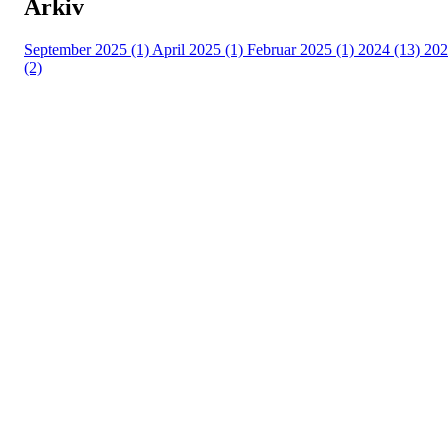
Arkiv
September 2025 (1)
April 2025 (1)
Februar 2025 (1)
2024 (13)
202
(2)
Kontaktinformsjon
E-post :
kontakt@pfkajakk.no
Org. nr. 992986352
Kontonr. 3624.27.29042
Besøksadresse
Neptun Motorbåtforening