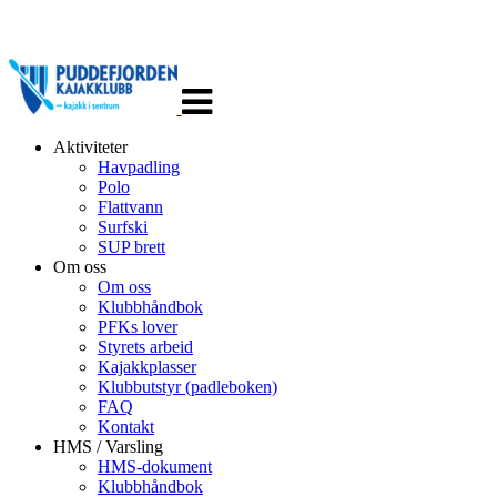
Veksle
navigasjon
Aktiviteter
Havpadling
Polo
Flattvann
Surfski
SUP brett
Om oss
Om oss
Klubbhåndbok
PFKs lover
Styrets arbeid
Kajakkplasser
Klubbutstyr (padleboken)
FAQ
Kontakt
HMS / Varsling
HMS-dokument
Klubbhåndbok