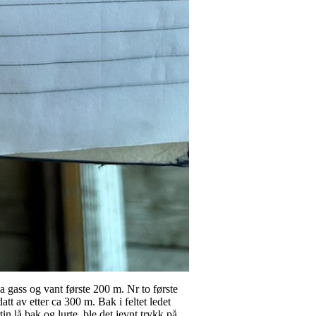
a gass og vant første 200 m. Nr to første
t av etter ca 300 m. Bak i feltet ledet
in lå bak og lurte, ble det jevnt trykk på