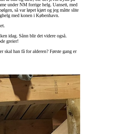
amme under NM forrige helg. Uansett, med
 bølgen, så var løpet kjørt og jeg måtte slite
langhelg med konen i København.
et.
kken idag. Sånn blir det videre også.
de greier!
r skal han få for alderen? Første gang er