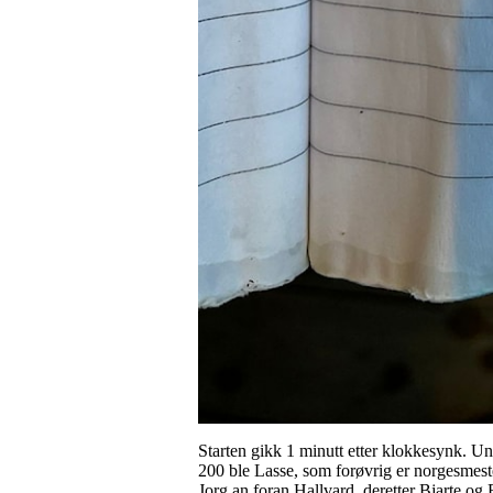
Starten gikk 1 minutt etter klokkesynk. Un
200 ble Lasse, som forøvrig er norgesmeste
Jorg an foran Hallvard, deretter Bjarte og E