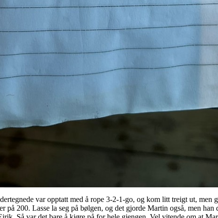
dertegnede var opptatt med å rope 3-2-1-go, og kom litt treigt ut, men g
r på 200. Lasse la seg på bølgen, og det gjorde Martin også, men han dat
irik. Så var det bare å kjøre på for hele gjengen. Vel vitende om at Mart