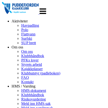
Veksle
navigasjon
Aktiviteter
Havpadling
Polo
Flattvann
Surfski
SUP brett
Om oss
Om oss
Klubbhåndbok
PFKs lover
Styrets arbeid
Kajakkplasser
Klubbutstyr (padleboken)
FAQ
Kontakt
HMS / Varsling
HMS-dokument
Klubbhåndbok
Risikovurdering
Meld inn HMS-sak
Meld inn varslingsak