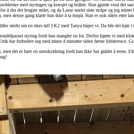
roblemer med styringen og kræsjet og bråkte. Han gjorde visst det s
il for å dra det lengste strået, og da Lasse sneiet siste stolpe og jeg mistet
n, men denne gang klarte han ikke å ta innpå. Han er nok sliten etter 
ller sterkt om en ukes tid! I K2 med Tanya håper vi. Da blir det kjør i t
esialtilpasset styring fordi han mangler en fot. Derfor kjørte vi med klo
irik har forbedret seg med minst 4 minutter siden første lobsterrace. Go
 men det er bare en unnskyldning fordi han ikke har giddet å trene. Elle
ang!