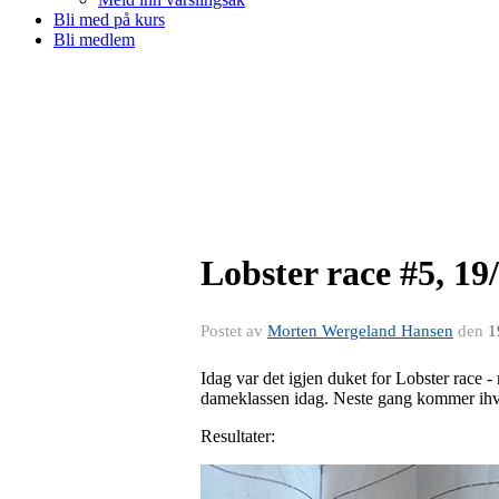
Bli med på kurs
Bli medlem
Lobster race #5, 19
Postet av
Morten Wergeland Hansen
den
1
Idag var det igjen duket for Lobster race - n
dameklassen idag. Neste gang kommer ihver
Resultater: