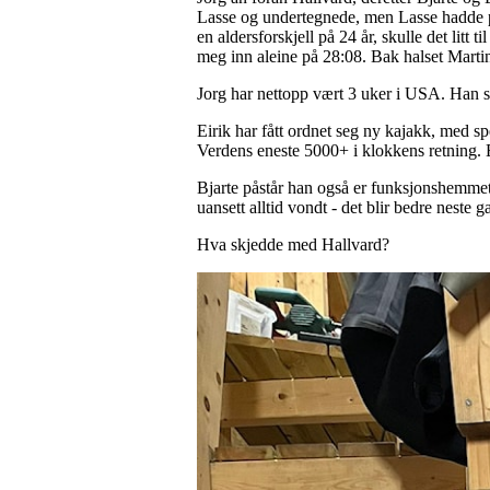
Lasse og undertegnede, men Lasse hadde p
en aldersforskjell på 24 år, skulle det litt t
meg inn aleine på 28:08. Bak halset Marti
Jorg har nettopp vært 3 uker i USA. Han sti
Eirik har fått ordnet seg ny kajakk, med sp
Verdens eneste 5000+ i klokkens retning. E
Bjarte påstår han også er funksjonshemmet,
uansett alltid vondt - det blir bedre neste g
Hva skjedde med Hallvard?