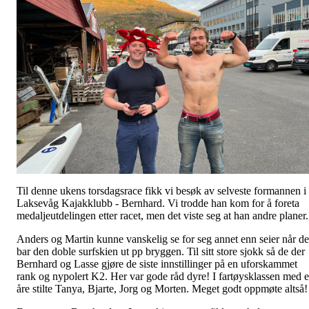
Til denne ukens torsdagsrace fikk vi besøk av selveste formannen i
Laksevåg Kajakklubb - Bernhard. Vi trodde han kom for å foreta
medaljeutdelingen etter racet, men det viste seg at han andre planer
Anders og Martin kunne vanskelig se for seg annet enn seier når de
bar den doble surfskien ut pp bryggen. Til sitt store sjokk så de der
Bernhard og Lasse gjøre de siste innstillinger på en uforskammet
rank og nypolert K2. Her var gode råd dyre! I fartøysklassen med 
åre stilte Tanya, Bjarte, Jorg og Morten. Meget godt oppmøte altså!