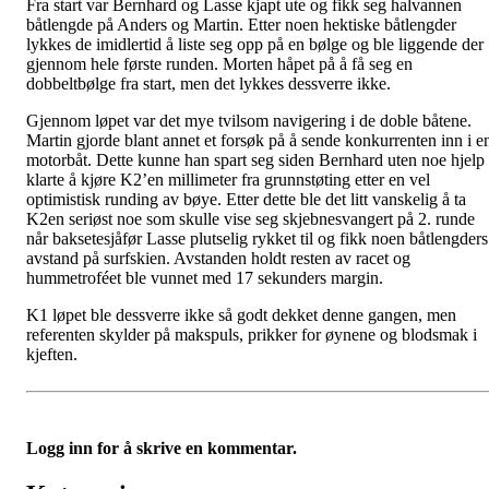
Fra start var Bernhard og Lasse kjapt ute og fikk seg halvannen
båtlengde på Anders og Martin. Etter noen hektiske båtlengder
lykkes de imidlertid å liste seg opp på en bølge og ble liggende der
gjennom hele første runden. Morten håpet på å få seg en
dobbeltbølge fra start, men det lykkes dessverre ikke.
Gjennom løpet var det mye tvilsom navigering i de doble båtene.
Martin gjorde blant annet et forsøk på å sende konkurrenten inn i e
motorbåt. Dette kunne han spart seg siden Bernhard uten noe hjelp
klarte å kjøre K2’en millimeter fra grunnstøting etter en vel
optimistisk runding av bøye. Etter dette ble det litt vanskelig å ta
K2en seriøst noe som skulle vise seg skjebnesvangert på 2. runde
når baksetesjåfør Lasse plutselig rykket til og fikk noen båtlengders
avstand på surfskien. Avstanden holdt resten av racet og
hummetroféet ble vunnet med 17 sekunders margin.
K1 løpet ble dessverre ikke så godt dekket denne gangen, men
referenten skylder på makspuls, prikker for øynene og blodsmak i
kjeften.
Logg inn for å skrive en kommentar.