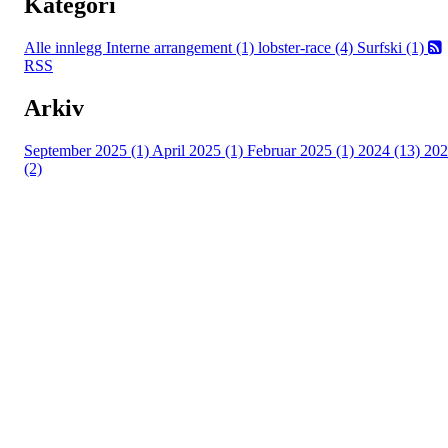
Kategori
Alle innlegg
Interne arrangement (1)
lobster-race (4)
Surfski (1)
RSS
Arkiv
September 2025 (1)
April 2025 (1)
Februar 2025 (1)
2024 (13)
202
(2)
Kontaktinformsjon
E-post :
kontakt@pfkajakk.no
Org. nr. 992986352
Kontonr. 3624.27.29042