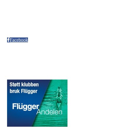
Besøksadresse
Neptun Motorbåtforening
Møllendalsveien 12
Facebook
Sponsorer