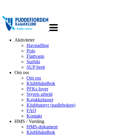
Veksle
navigasjon
Aktiviteter
Havpadling
Polo
Flattvann
Surfski
SUP brett
Om oss
Om oss
Klubbhåndbok
PFKs lover
Styrets arbeid
Kajakkplasser
Klubbutstyr (padleboken)
FAQ
Kontakt
HMS / Varsling
HMS-dokument
Klubbhåndbok