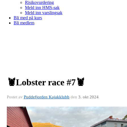
Risikovurdering
Meld inn HMS-sak
Meld inn varslingsak
Bli med på kurs
Bli medlem
🦞Lobster race #7🦞
Postet av
Puddefjorden Kajakklubb
den
3. okt 2024