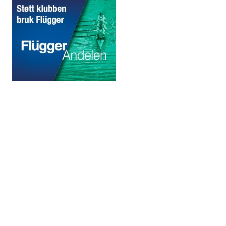
© 2020 Puddefjorden Kajakklubb.