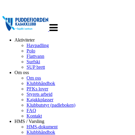
Veksle
navigasjon
Aktiviteter
Havpadling
Polo
Flattvann
Surfski
SUP brett
Om oss
Om oss
Klubbhåndbok
PFKs lover
Styrets arbeid
Kajakkplasser
Klubbutstyr (padleboken)
FAQ
Kontakt
HMS / Varsling
HMS-dokument
Klubbhåndbok