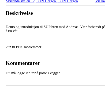
Møllendalsveien 12, 5009 Bergen
,
5009 Bergen
Vis ka
Beskrivelse
Demo og introduksjon til SUP brett med Andreas. Vær forberedt p
å bli våt.
kun til PFK medlemmer.
Kommentarer
Du må logge inn for å poste i veggen.