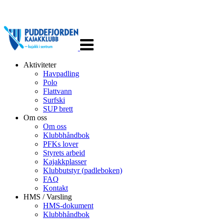
Veksle
navigasjon
Aktiviteter
Havpadling
Polo
Flattvann
Surfski
SUP brett
Om oss
Om oss
Klubbhåndbok
PFKs lover
Styrets arbeid
Kajakkplasser
Klubbutstyr (padleboken)
FAQ
Kontakt
HMS / Varsling
HMS-dokument
Klubbhåndbok