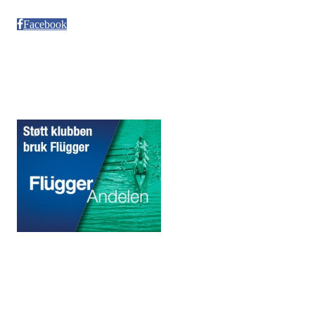
Møllendalsveien 12
Facebook
Sponsorer
© 2020 Puddefjorden Kajakklubb.