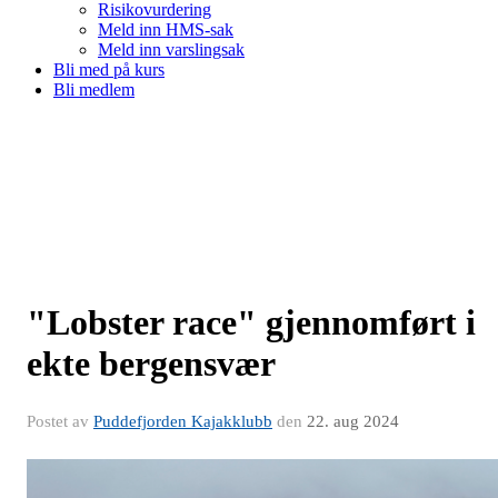
Risikovurdering
Meld inn HMS-sak
Meld inn varslingsak
Bli med på kurs
Bli medlem
"Lobster race" gjennomført i
ekte bergensvær
Postet av
Puddefjorden Kajakklubb
den
22. aug 2024