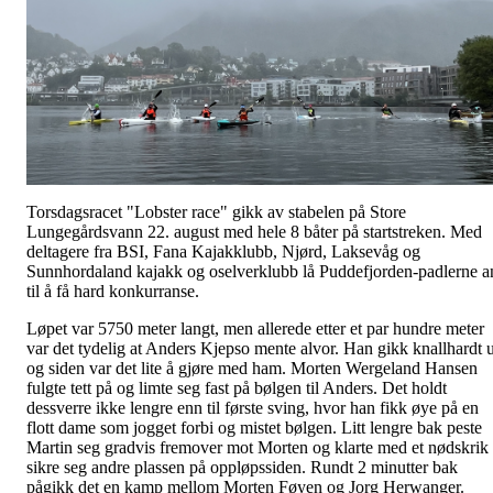
Torsdagsracet "Lobster race" gikk av stabelen på Store
Lungegårdsvann 22. august med hele 8 båter på startstreken. Med
deltagere fra BSI, Fana Kajakklubb, Njørd, Laksevåg og
Sunnhordaland kajakk og oselverklubb lå Puddefjorden-padlerne a
til å få hard konkurranse.
Løpet var 5750 meter langt, men allerede etter et par hundre meter
var det tydelig at Anders Kjepso mente alvor. Han gikk knallhardt u
og siden var det lite å gjøre med ham. Morten Wergeland Hansen
fulgte tett på og limte seg fast på bølgen til Anders. Det holdt
dessverre ikke lengre enn til første sving, hvor han fikk øye på en
flott dame som jogget forbi og mistet bølgen. Litt lengre bak peste
Martin seg gradvis fremover mot Morten og klarte med et nødskrik
sikre seg andre plassen på oppløpssiden. Rundt 2 minutter bak
pågikk det en kamp mellom Morten Føyen og Jorg Herwanger.