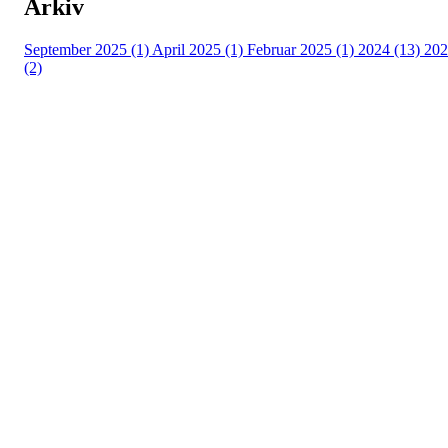
Arkiv
September 2025 (1)
April 2025 (1)
Februar 2025 (1)
2024 (13)
202
(2)
Kontaktinformsjon
E-post :
kontakt@pfkajakk.no
Org. nr. 992986352
Kontonr. 3624.27.29042
Besøksadresse
Neptun Motorbåtforening