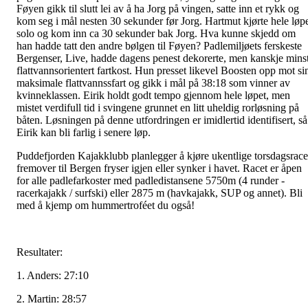
Føyen gikk til slutt lei av å ha Jorg på vingen, satte inn et rykk og
kom seg i mål nesten 30 sekunder før Jorg. Hartmut kjørte hele løp
solo og kom inn ca 30 sekunder bak Jorg. Hva kunne skjedd om
han hadde tatt den andre bølgen til Føyen? Padlemiljøets ferskeste
Bergenser, Live, hadde dagens penest dekorerte, men kanskje mins
flattvannsorientert fartkost. Hun presset likevel Boosten opp mot si
maksimale flattvannssfart og gikk i mål på 38:18 som vinner av
kvinneklassen. Eirik holdt godt tempo gjennom hele løpet, men
mistet verdifull tid i svingene grunnet en litt uheldig rorløsning på
båten. Løsningen på denne utfordringen er imidlertid identifisert, så
Eirik kan bli farlig i senere løp.
Puddefjorden Kajakklubb planlegger å kjøre ukentlige torsdagsrace
fremover til Bergen fryser igjen eller synker i havet. Racet er åpen
for alle padlefarkoster med padledistansene 5750m (4 runder -
racerkajakk / surfski) eller 2875 m (havkajakk, SUP og annet). Bli
med å kjemp om hummertroféet du også!
Resultater:
1. Anders: 27:10
2. Martin: 28:57