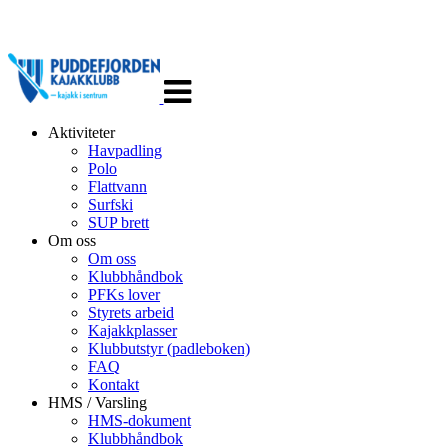
Veksle
navigasjon
Aktiviteter
Havpadling
Polo
Flattvann
Surfski
SUP brett
Om oss
Om oss
Klubbhåndbok
PFKs lover
Styrets arbeid
Kajakkplasser
Klubbutstyr (padleboken)
FAQ
Kontakt
HMS / Varsling
HMS-dokument
Klubbhåndbok