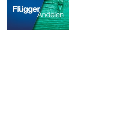
© 2020 Puddefjorden Kajakklubb.