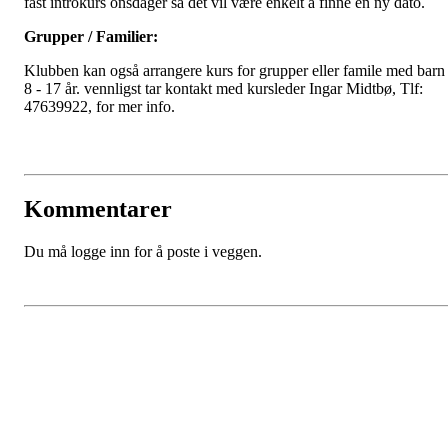
fast introkurs onsdager så det vil være enkelt å finne en ny dato.
Grupper / Familier:
Klubben kan også arrangere kurs for grupper eller famile med barn
8 - 17 år. vennligst tar kontakt med kursleder Ingar Midtbø, Tlf:
47639922, for mer info.
Kommentarer
Du må logge inn for å poste i veggen.
Kontaktinformsjon