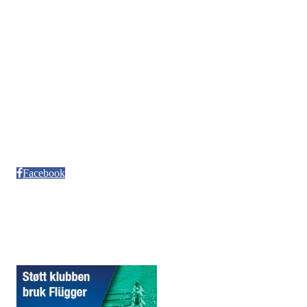
E-post :
kontakt@pfkajakk.no
Org. nr. 992986352
Kontonr. 3624.27.29042
Besøksadresse
Neptun Motorbåtforening
Møllendalsveien 12
Facebook
Sponsorer