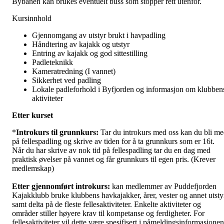
Bybanen kan brukes eventuelt buss som stopper rett utenfor.
Kursinnhold
Gjennomgang av utstyr brukt i havpadling
Håndtering av kajakk og utstyr
Entring av kajakk og god sittestilling
Padleteknikk
Kameratredning (I vannet)
Sikkerhet ved padling
Lokale padleforhold i Byfjorden og informasjon om klubben
aktiviteter
Etter kurset
*
Introkurs til grunnkurs:
Tar du introkurs med oss kan du bli m
på fellespadling og skrive av tiden for å ta grunnkurs som er 16t.
Når du har skrive av nok tid på fellespadling tar du en dag med
praktisk øvelser på vannet og får grunnkurs til egen pris. (Krever
medlemskap)
Etter gjennomført introkurs:
kan medlemmer av Puddefjorden
Kajakklubb bruke klubbens havkajakker, årer, vester og annet utsty
samt delta på de fleste fellesaktiviteter. Enkelte aktiviteter og
områder stiller høyere krav til kompetanse og ferdigheter. For
fellesaktiviteter vil dette være spesifisert i påmeldingsinformasjonen