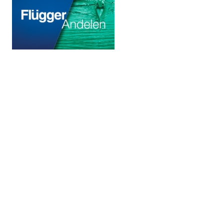
© 2020 Puddefjorden Kajakklubb.