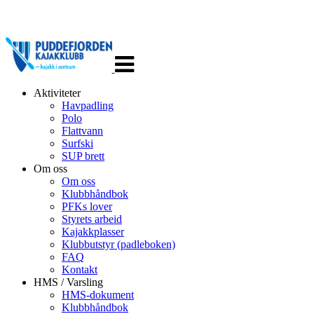
Veksle
navigasjon
Aktiviteter
Havpadling
Polo
Flattvann
Surfski
SUP brett
Om oss
Om oss
Klubbhåndbok
PFKs lover
Styrets arbeid
Kajakkplasser
Klubbutstyr (padleboken)
FAQ
Kontakt
HMS / Varsling
HMS-dokument
Klubbhåndbok