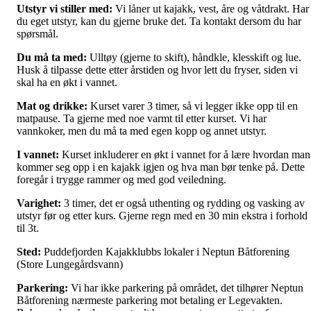
Utstyr vi stiller med:
Vi låner ut kajakk, vest, åre og våtdrakt. Har
du eget utstyr, kan du gjerne bruke det. Ta kontakt dersom du har
spørsmål.
Du må ta med:
Ulltøy (gjerne to skift), håndkle, klesskift og lue.
Husk å tilpasse dette etter årstiden og hvor lett du fryser, siden vi
skal ha en økt i vannet.
Mat og drikke:
Kurset varer 3 timer, så vi legger ikke opp til en
matpause. Ta gjerne med noe varmt til etter kurset. Vi har
vannkoker, men du må ta med egen kopp og annet utstyr.
I vannet:
Kurset inkluderer en økt i vannet for å lære hvordan man
kommer seg opp i en kajakk igjen og hva man bør tenke på. Dette
foregår i trygge rammer og med god veiledning.
Varighet:
3 timer, det er også uthenting og rydding og vasking av
utstyr før og etter kurs. Gjerne regn med en 30 min ekstra i forhold
til 3t.
Sted:
Puddefjorden Kajakklubbs lokaler i Neptun Båtforening
(Store Lungegårdsvann)
Parkering:
Vi har ikke parkering på området, det tilhører Neptun
Båtforening nærmeste parkering mot betaling er Legevakten.