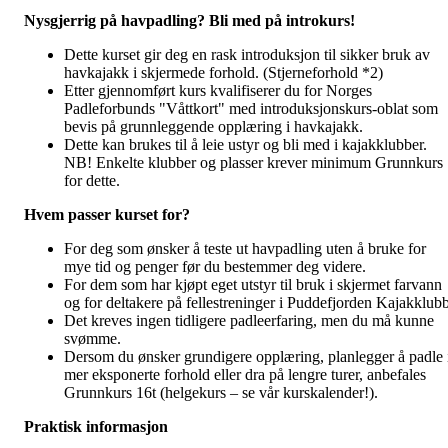
Nysgjerrig på havpadling? Bli med på introkurs!
Dette kurset gir deg en rask introduksjon til sikker bruk av
havkajakk i skjermede forhold. (Stjerneforhold *2)
Etter gjennomført kurs kvalifiserer du for Norges
Padleforbunds "Våttkort" med introduksjonskurs-oblat som
bevis på grunnleggende opplæring i havkajakk.
Dette kan brukes til å leie ustyr og bli med i kajakklubber.
NB! Enkelte klubber og plasser krever minimum Grunnkurs
for dette.
Hvem passer kurset for?
For deg som ønsker å teste ut havpadling uten å bruke for
mye tid og penger før du bestemmer deg videre.
For dem som har kjøpt eget utstyr til bruk i skjermet farvann
og for deltakere på fellestreninger i Puddefjorden Kajakklubb
Det kreves ingen tidligere padleerfaring, men du må kunne
svømme.
Dersom du ønsker grundigere opplæring, planlegger å padle 
mer eksponerte forhold eller dra på lengre turer, anbefales
Grunnkurs 16t (helgekurs – se vår kurskalender!).
Praktisk informasjon