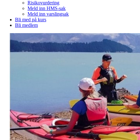
Risikovurdering
Meld inn HMS-sak
Meld inn varslingsak
Bli med på kurs
Bli medlem